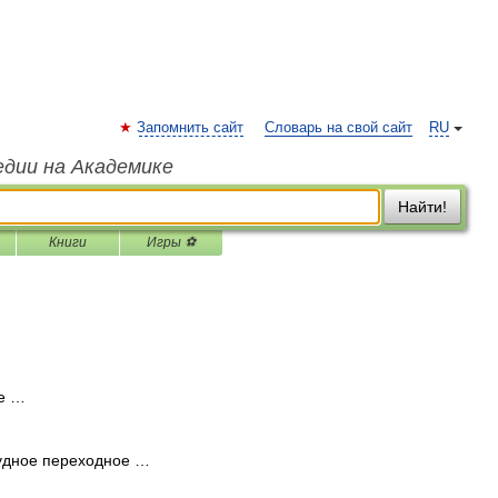
Запомнить сайт
Словарь на свой сайт
RU
едии на Академике
Найти!
Книги
Игры ⚽
е …
удное переходное …