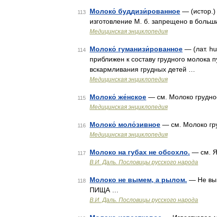
Молоко́ буддизи́рованное
— (истор.)
113
изготовление М. б. запрещено в больш
Медицинская энциклопедия
Молоко́ гуманизи́рованное
— (лат. hu
114
приближен к составу грудного молока п
вскармливания грудных детей …
Медицинская энциклопедия
Молоко́ же́нское
— см. Молоко грудн
115
Медицинская энциклопедия
Молоко́ моло́зивное
— см. Молоко гр
116
Медицинская энциклопедия
Молоко на губах не обсохло.
— см. Я
117
В.И. Даль. Пословицы русского народа
Молоко не вымем, а рылом.
— Не вым
118
ПИЩА …
В.И. Даль. Пословицы русского народа