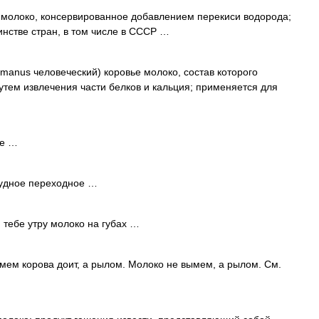
 молоко, консервированное добавлением перекиси водорода;
инстве стран, в том числе в СССР …
manus человеческий) коровье молоко, состав которого
утем извлечения части белков и кальция; применяется для
ое …
удное переходное …
 тебе утру молоко на губах …
ем корова доит, а рылом. Молоко не вымем, а рылом. См.