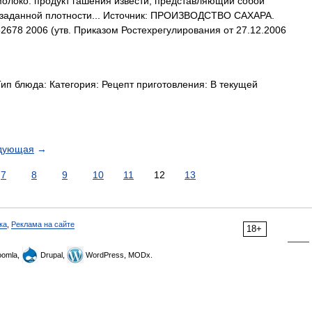
олоко: продукт гашения извести, представляющий собой
 заданной плотности... Источник: ПРОИЗВОДСТВО САХАРА.
8 2006 (утв. Приказом Ростехрегулирования от 27.12.2006
ип блюда: Категория: Рецепт приготовления: В текущей
дующая
→
7
8
9
10
11
12
13
ка
,
Реклама на сайте
18+
omla,
Drupal,
WordPress, MODx.