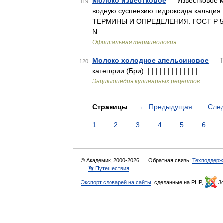
Молоко известковое
— Известковое м
119
водную суспензию гидроксида кальция
ТЕРМИНЫ И ОПРЕДЕЛЕНИЯ. ГОСТ Р 5267
N …
Официальная терминология
Молоко холодное апельсиновое
— Т
120
категории (Бри): | | | | | | | | | | | | | …
Энциклопедия кулинарных рецептов
Страницы
←
Предыдущая
Сле
1
2
3
4
5
6
© Академик, 2000-2026
Обратная связь:
Техподдерж
👣 Путешествия
Экспорт словарей на сайты
, сделанные на PHP,
Jo